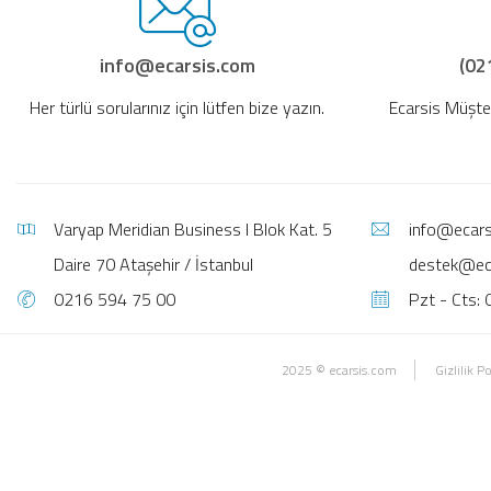
info@ecarsis.com
(02
Her türlü sorularınız için lütfen bize yazın.
Ecarsis Müşte
Varyap Meridian Business I Blok Kat. 5
info@ecars
Daire 70 Ataşehir / İstanbul
destek@ec
0216 594 75 00
Pzt - Cts: 
2025 © ecarsis.com
Gizlilik Po