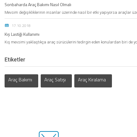
Sonbaharda Araç Bakımı Nasıl Olmalı
Mevsim değişikliklerinin insanlar üzerinde nasıl bir etki yapıyorsa araçlar ü
17.10.2018
Kış Lastiği Kullanımı
Kış mevsimi yaklaştıkça araç sürücülerini tedirgin eden konulardan biri de 
Etiketler
Araç Bakımı
Araç Satışı
Araç Kiralama